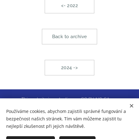
<- 2022
Back to archive
2024 ->
This website is under license CC BY-NC-SA 4.0
.
© 2022
Vysoká škola Sting, o.p.s.
All rights reserved.
Používáme cookies, abychom zajistili správné fungování a
bezpečnost našich stránek. Tím vám můžeme zajistit tu
Cookies
nejlepší zkušenost při jejich návštěvě.
Languages