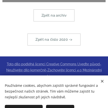
Zpět na archiv
Zpět na číslo 2020 ->
Toto dílo podléhá licenci Creative Commons Uveďte původ-
Neužívejte dílo komerčně-Zachovejte licenci 4.0 Mezinárodní
Licence.
© 2022
Vysoká škola Sting, o.p.s.
All rights reserved.
Používáme cookies, abychom zajistili správné fungování a
bezpečnost našich stránek. Tím vám můžeme zajistit tu
Cookies
nejlepší zkušenost při jejich návštěvě.
Jazyky